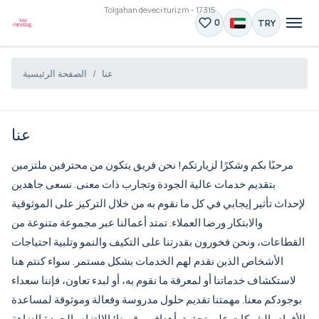
Tolgahan deveci turizm - 17315
TRY
0
عنا
الصفحة الرئيسية
عنا
مرحبًا بكم وشكرًا لزيارتكم! نحن فريق يتكون من محترفين ملتزمين
بتقديم خدمات عالية الجودة وتجارب ذات معنى. نسعى جاهدين
لإحداث تأثير إيجابي في كل ما نقوم به من خلال التركيز على الموثوقية
والابتكار ورضا العملاء. تمتد أعمالنا عبر مجموعة متنوعة من
القطاعات، ونحن فخورون بقدرتنا على التكيف والنمو وتلبية احتياجات
الأشخاص الذين نقدم لهم الخدمات بشكل مستمر. سواء كنتم هنا
لاستكشاف خدماتنا أو لمعرفة ما نقوم به، أو لبدء تعاون، فإننا سعداء
بوجودكم معنا. مهمتنا تقديم حلول مدروسة وفعالة وموثوقة لمساعدة
الأفراد والشركات على تحقيق أهدافهم. قيمنا؛ الالتزام بالجودة النزاهة