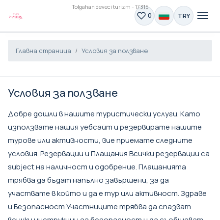
Tolgahan deveci turizm - 17315
TRY
0
Главна страница
Условия за ползване
Условия за ползване
Добре дошли в нашите туристически услуги. Като
използвате нашия уебсайт и резервирате нашите
турове или активности, вие приемате следните
условия. Резервации и Плащания Всички резервации са
subject на наличност и одобрение. Плащанията
трябва да бъдат напълно завършени, за да
участвате в който и да е тур или активност. Здраве
и Безопасност Участниците трябва да спазват
всички инструкции за безопасност и да съобщават