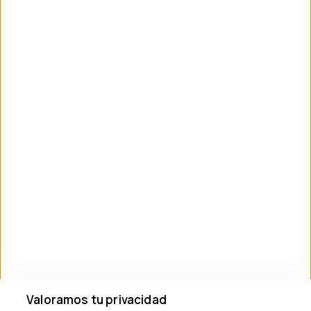
Política de privacidad
Términos de Uso
Comunicación
INFORMACIONES
+90 05011405656
info@phaselistour.com
SUSCRÍBETE AL BOLETÍN
Suscribirse
MEDIOS DE COMUNICACIÓN SOCIAL
Valoramos tu privacidad