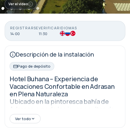
Ver el vídeo
REGISTRARSE
VERIFICAR
IDIOMAS
14:00
11:30
Descripción de la instalación
Pago de depósito
Hotel Buhana – Experiencia de
Vacaciones Confortable en Adrasan
en Plena Naturaleza
Ubicado en la pintoresca bahía de
Adrasan, una de las joyas ocultas de
Antalya, el Hotel Buhana ofrece una
Ver todo
experiencia de vacaciones