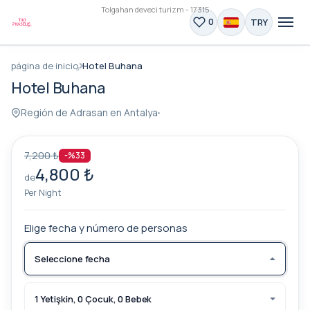
Tolgahan deveci turizm - 17315
TRY
0
página de inicio
Hotel Buhana
Hotel Buhana
Región de Adrasan en Antalya
7,200 ₺
-%33
4,800 ₺
de
Per Night
Elige fecha y número de personas
Seleccione fecha
1 Yetişkin, 0 Çocuk, 0 Bebek