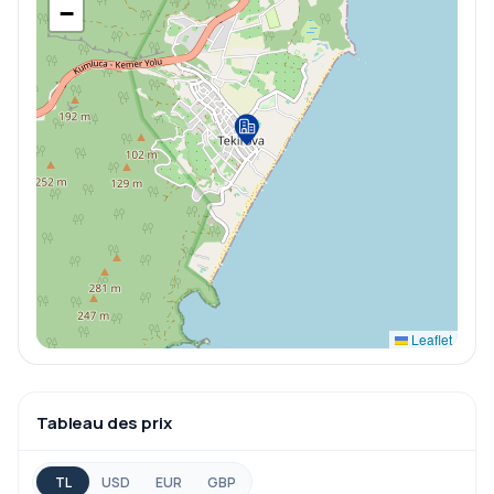
−
Leaflet
Tableau des prix
TL
USD
EUR
GBP