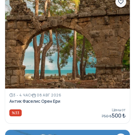
3 - 4 ЧАС
08 АВГ 2026
Антик Фаселис Орен Ери
Цены от
%33
500 ₺
750 ₺