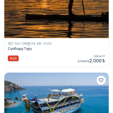
3 ЧАС-ОВ
08 АВГ 2026
Супборд Туру
Цены от
%20
2,000 ₺
2,500 ₺