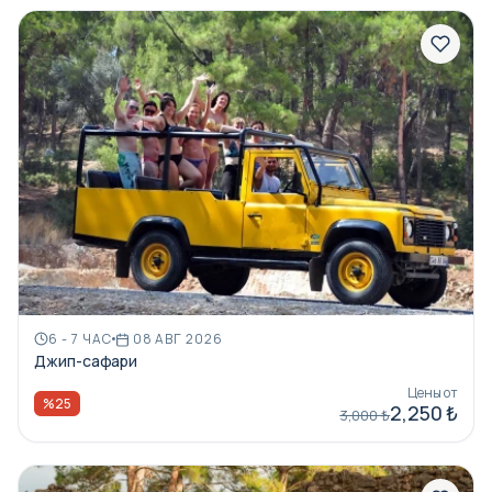
6 - 7 ЧАС
08 АВГ 2026
Джип-сафари
Цены от
%25
2,250 ₺
3,000 ₺