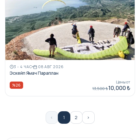
3 - 4 ЧАС
08 АВГ 2026
Эскейп Ямач Параплан
Цены от
%26
10,000 ₺
13,500 ₺
‹
1
2
›