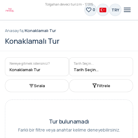
Tolgahan deveci turizm - 17315
TRY
0
Anasayfa
Konaklamalı Tur
Konaklamalı Tur
Nereye gitmek istersiniz?
Tarih Seçin...
Konaklamalı Tur
Tarih Seçin...
Sırala
Filtrele
Tur bulunamadı
Farklı bir filtre veya anahtar kelime deneyebilirsiniz.