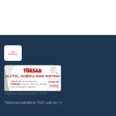
17315
Tolgahan deveci turizm - 17315
Tekirova mahallesi 7021 sok no:1-j