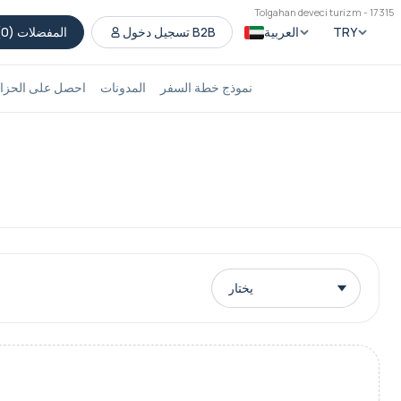
Tolgahan deveci turizm - 17315
TRY
العربية
تسجيل دخول B2B
المفضلات (
0
)
نموذج خطة السفر
المدونات
احصل على الحزام