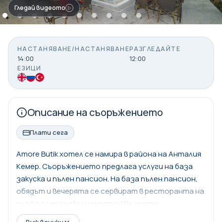
Гледай видеото
НАСТАНЯВАНЕ/НАСТАНЯВАНЕ
РАЗГЛЕДАЙТЕ
14:00
12:00
ЕЗИЦИ
Описание на съоръжението
Плати сега
Amore Butik хотел се намира в района на Анталия
Кемер. Съоръжението предлага услуги на база
закуска и пълен пансион. На база пълен пансион,
обядът и вечерята се сервират в ресторанта на
плажа с изглед към морето. Ще имате
възможност да се охлаждате и забавлявате в
Виж всички