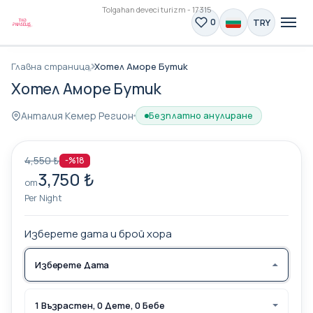
Tolgahan deveci turizm - 17315
TRY
0
Главна страница
Хотел Аморе Бутик
Хотел Аморе Бутик
Анталия Кемер Регион
Безплатно анулиране
4,550 ₺
-%18
3,750 ₺
от
Per Night
Изберете дата и брой хора
Изберете Дата
1 Възрастен, 0 Дете, 0 Бебе