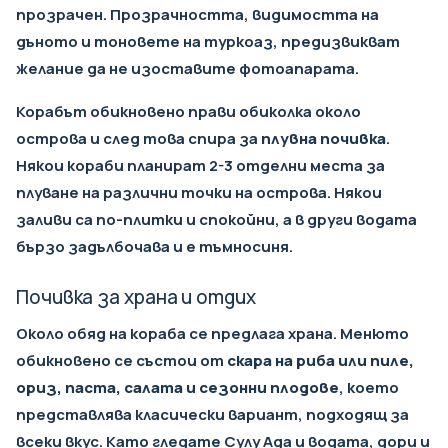
прозрачен. Прозрачността, видимостта на
дъното и тоновете на туркоаз, предизвикват
желание да не изоставите фотоапарата.
Корабът обикновено прави обиколка около
острова и след това спира за
плувна почивка
.
Някои кораби планират 2-3 отделни места за
плуване на различни точки на острова. Някои
заливи са по-плитки и спокойни, а в други водата
бързо задълбочава и е тъмносиня.
Почивка за храна и отдих
Около обяд на кораба се предлага храна. Менюто
обикновено се състои от
скара на риба или пиле,
ориз, паста, салата и сезонни плодове
, което
представлява класически вариант, подходящ за
всеки вкус. Като гледате Сулу Ада и водата, дори и