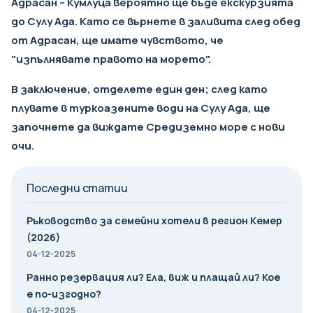
Адрасан – Кумлуца вероятно ще бъде
екскурзията
до Сулу Ада
. Като се върнете в заливита след обед
от Адрасан, ще имате чувството, че
"изпълнявате правото на морето".
В заключение, отделете един ден; след като
плувате в туркоазените води на Сулу Ада, ще
започнете да виждате Средиземно море с нови
очи.
Последни статии
Ръководство за семейни хотели в регион Кемер
(2026)
04-12-2025
Ранно резервация ли? Ела, виж и плащай ли? Кое
е по-изгодно?
04-12-2025