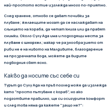
най-простото ястие изглежда много по-приятно.
След хранене, отново се дават почивки за
плуване; желаещите могат да се наслаждават на
слънцето на кораба, да четат книга или да правят
снимки. Около Сулу Ада има и подходящи места за
плуване с шнорхел
; макар че разнообразието от
риби не е на нивото на Малдивите, благодарение
на прозрачната вода, можете да видите
подводния свят ясно.
Какво да носите със себе си
Турът до Сулу Ада на пръв поглед може да изглежда
като "просто пътуване с кораб", но ако
подготвите правилно, ще си осигурите комфорт
и след това няма да кажете "защо не?":