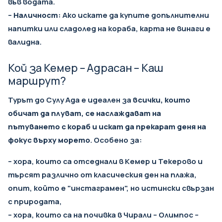
във водата.
–
Наличност:
Ако искате да купите допълнителни
напитки или сладолед на кораба, карта не винаги е
валидна.
Кой за Кемер – Адрасан – Каш
маршрут?
Турът до Сулу Ада е идеален за
всички, които
обичат да плуват, се наслаждават на
пътуването с кораб и искат да прекарат деня на
фокус върху морето
. Особено за:
– хора, които са отседнали в Кемер и Текерово и
търсят различно от класическия ден на плажа,
опит, който е "инстаграмен", но истински свързан
с природата,
– хора, които са на почивка в Чирали – Олимпос –