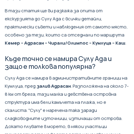
В тази статия ще ви разкажа за опита от
екскурзията до Сулу Ада
с всички детайли,
практически съвети и наблюдения от самото място,
особено за тези, които са отседнали по маршрута
Кемер – Адрасан – Чирали/Олимпос – Кумлуца – Каш
.
Къде точно се намира Сулу Ада и
защо е толкова популярна?
Сулу Ада се намира в административните граници на
Кумлуца, пред
залив Адрасан
. Разположена на около 7-
8 км от брега, тази малка и девствена островна
структура има бели камъчета на плажа, но е
скалиста. "Сулу" е наречена така заради
сладководните източници, изтичащи от острова.
Докато плувате в морето, в някои участъци