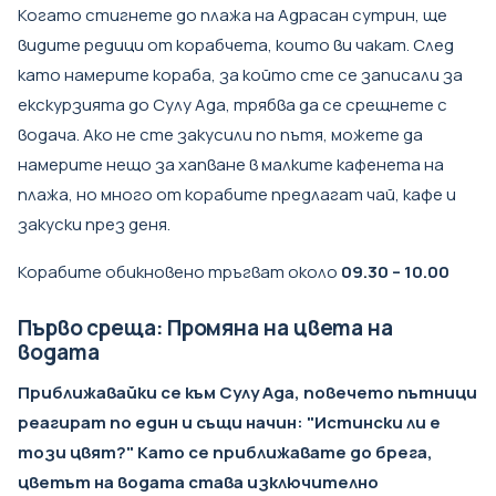
Когато стигнете до плажа на Адрасан сутрин, ще
видите редици от корабчета, които ви чакат. След
като намерите кораба, за който сте се записали за
екскурзията до Сулу Ада
, трябва да се срещнете с
водача. Ако не сте закусили по пътя, можете да
намерите нещо за хапване в малките кафенета на
плажа, но много от корабите предлагат чай, кафе и
закуски през деня.
Корабите обикновено тръгват около
09.30 – 10.00
Първо среща: Промяна на цвета на
водата
Приближавайки се към Сулу Ада, повечето пътници
реагират по един и същи начин: "Истински ли е
този цвят?" Като се приближавате до брега,
цветът на водата става изключително