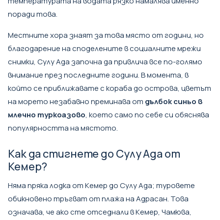
температурата на водата рязко намалява именно
поради това.
Местните хора знаят за това място от години, но
благодарение на споделените в социалните мрежи
снимки, Сулу Ада започна да привлича все по-голямо
внимание през последните години. В момента, в
който се приближавате с кораба до острова, цветът
на морето незабавно преминава от
дълбок синьо в
млечно туркоазово
, което само по себе си обяснява
популярността на мястото.
Как да стигнете до Сулу Ада от
Кемер?
Няма пряка лодка от Кемер до Сулу Ада; туровете
обикновено тръгват от плажа на Адрасан. Това
означава, че ако сте отседнали в Кемер, Чамюва,