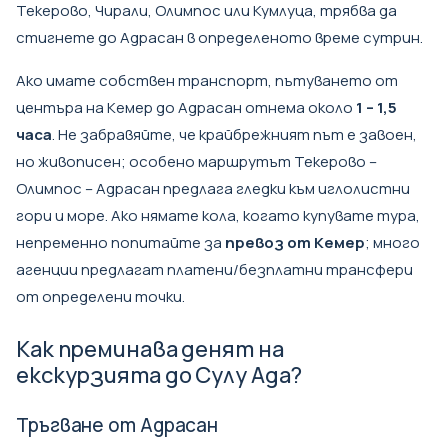
Текерово, Чирали, Олимпос или Кумлуца, трябва да
стигнете до Адрасан в определеното време сутрин.
Ако имате собствен транспорт, пътуването от
центъра на Кемер до Адрасан отнема около
1 – 1,5
часа
. Не забравяйте, че крайбрежният път е завоен,
но живописен; особено маршрутът Текерово –
Олимпос – Адрасан предлага гледки към иглолистни
гори и море. Ако нямате кола, когато купувате тура,
непременно попитайте за
превоз от Кемер
; много
агенции предлагат платени/безплатни трансфери
от определени точки.
Как преминава денят на
екскурзията до Сулу Ада?
Тръгване от Адрасан