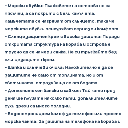
–
Морски обувки:
Плажовете на острова не са
пясъчни, а са покрити с бели камъчета.
Камъчетата се нагряват от слънцето, така че
морските обувки осигуряват сериозен комфорт.
–
Слънцезащитен крем с висока защита:
Поради
откритата структура на кораба и острова е
трудно да се намери сянка. Не си тръгвайте без
слънцезащитен крем.
–
Шапка и слънчеви очила:
Наложително е да се
защитите не само от топлината, но и от
светлината, отразяваща се от водата.
–
Допълнителен бански и хавлия:
Тъй като през
деня ще плувате няколко пъти, допълнителните
сухи дрехи са много полезни.
–
Водонепроницаем калъф за телефон или просто
морска чанта:
За защита на телефона на кораба и