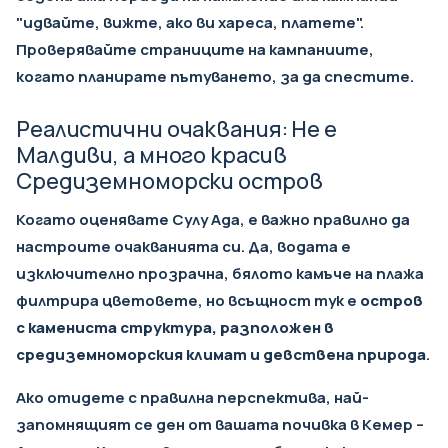
"идвайте, вижте, ако ви хареса, платете".
Проверявайте
страниците на кампаниите
,
когато планирате пътуването, за да спестите.
Реалистични очаквания: Не е
Малдиви, а много красив
Средиземноморски остров
Когато оценявате Сулу Ада, е важно правилно да
настроите очакванията си. Да, водата е
изключително прозрачна, бялото камъче на плажа
филтрира цветовете, но всъщност тук е
остров
с камениста структура, разположен в
средиземноморския климат и девствена природа
.
Ако отидете с правилна перспектива, най-
запомнящият се ден от вашата почивка в Кемер –