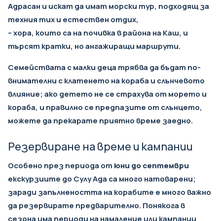
Адрасан и искат да имат морски тур, подходящ за
техния тих и естествен отдих,
– хора, които са на почивка в района на Каш, и
търсят кратки, но ангажиращи маршрути.
Семействата с малки деца трябва да бъдат по-
внимателни с клатенето на кораба и слънчевото
влияние; ако детето не се страхува от морето и
кораба, и правилно се предпазите от слънцето,
можете да прекарате приятно време заедно.
Резервиране на време и кампании
Особено през периода от
юни до септември
екскурзиите до Сулу Ада са много натоварени;
заради запълнеността на корабите е много важно
да резервирате предварително. Понякога в
сезона има периоди на намаление или кампании