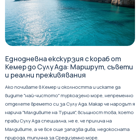
Еднодневна екскурзия с кораб от
Кемер до Сулу Ада: Маршрут, съвети
и реални преживявания
Ако почивате в Кемер и околността и искате да
видите "най-чистото" туркоазено море, непременно
отделете времето си за Сулу Ада. Макар че народът я
нарича "Малдивите на Турция", всъщност това, което
прави Сулу Ада специална, не е, че прилича на
Малдивите, а че все още запазва дива, недокосната
природа, типична за Средиземно море.