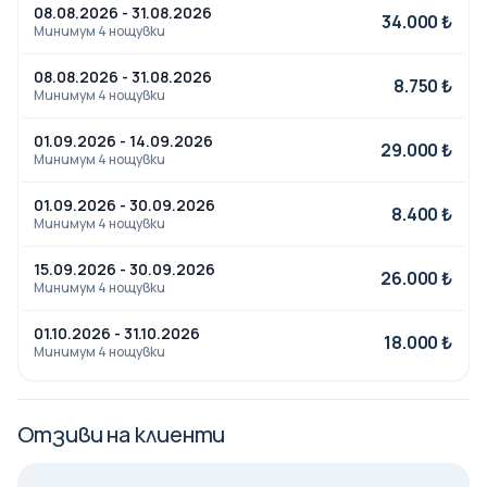
08.08.2026 - 31.08.2026
Body Scrub
Spa & Health Center
34.000 ₺
Минимум 4 нощувки
Закуската, обедът и вечерята са на шведска
маса и са безплатни в определените марки от
08.08.2026 - 31.08.2026
8.750 ₺
хотела; местните алкохолни напитки
Минимум 4 нощувки
(включително само ракия, водка, джин, бира и
01.09.2026 - 14.09.2026
вино) са налични безплатно от 10:00 до 23:00
29.000 ₺
Минимум 4 нощувки
часа; безалкохолните напитки също са
безплатни.
01.09.2026 - 30.09.2026
8.400 ₺
Минимум 4 нощувки
Всички храни и местни напитки, включени в
концепцията, са безплатни. Чуждестранните
15.09.2026 - 30.09.2026
26.000 ₺
Минимум 4 нощувки
алкохолни напитки се заплащат. Часовете на
работа и местоположението на отделните
01.10.2026 - 31.10.2026
18.000 ₺
единици могат да се променят в зависимост от
Минимум 4 нощувки
сезонните условия, определени от управата на
хотела.
Отзиви на клиенти
Характеристики на стаите