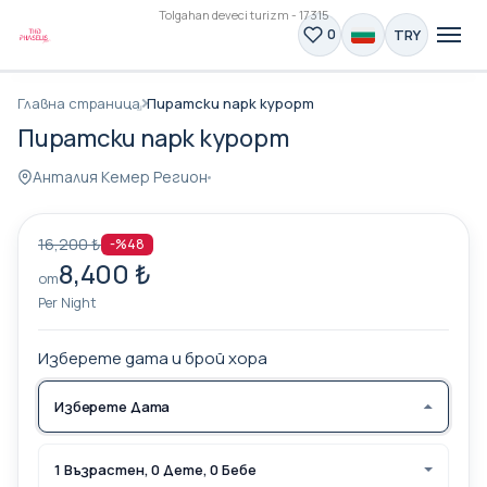
Tolgahan deveci turizm - 17315
TRY
0
Главна страница
Пиратски парк курорт
Пиратски парк курорт
Анталия Кемер Регион
16,200 ₺
-%48
8,400 ₺
от
Per Night
Изберете дата и брой хора
Изберете Дата
1 Възрастен, 0 Дете, 0 Бебе