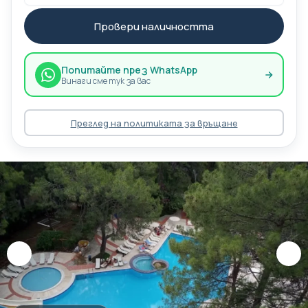
Провери наличността
Попитайте през WhatsApp
Винаги сме тук за вас
Преглед на политиката за връщане