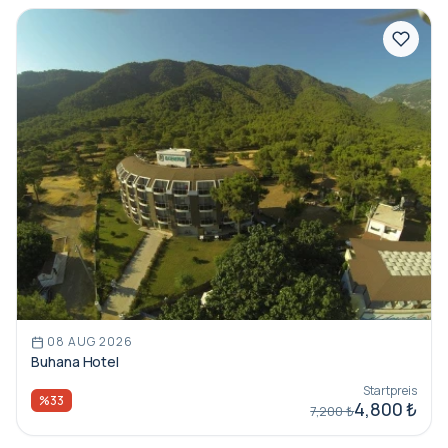
08 AUG 2026
Buhana Hotel
Startpreis
%33
4,800 ₺
7,200 ₺