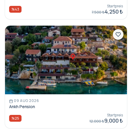
Startpreis
%43
4,250 ₺
7,500 ₺
09 AUG 2026
Ankh Pension
Startpreis
%25
9,000 ₺
12,000 ₺