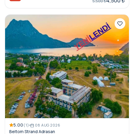
4,500 ₺
5,500 ₺
5.00
(1)
08 AUG 2026
Beltom Strand Adrasan