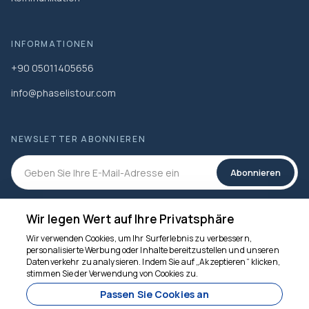
INFORMATIONEN
+90 05011405656
info@phaselistour.com
NEWSLETTER ABONNIEREN
Abonnieren
SOZIALEN MEDIEN
Wir legen Wert auf Ihre Privatsphäre
Wir verwenden Cookies, um Ihr Surferlebnis zu verbessern,
personalisierte Werbung oder Inhalte bereitzustellen und unseren
Datenverkehr zu analysieren. Indem Sie auf „Akzeptieren“ klicken,
Wir sind für Sie da
stimmen Sie der Verwendung von Cookies zu.
Passen Sie Cookies an