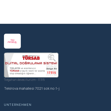
17315
Tolgahan deveci turizm - 17315
Tekirova mahallesi 7021 sok no:1-j
UNTERNEHMEN