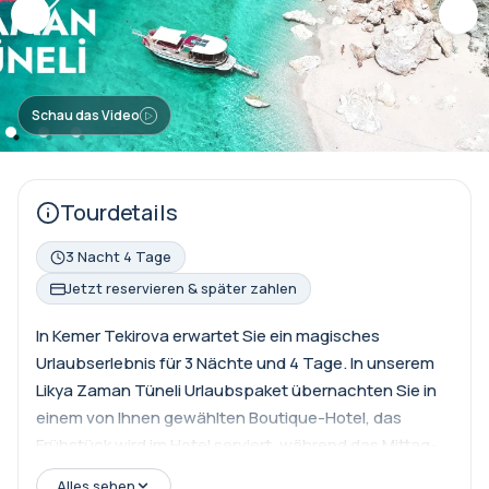
Schau das Video
Tourdetails
3 Nacht 4 Tage
Jetzt reservieren & später zahlen
In Kemer Tekirova erwartet Sie ein magisches
Urlaubserlebnis für 3 Nächte und 4 Tage. In unserem
Likya Zaman Tüneli Urlaubspaket übernachten Sie in
einem von Ihnen gewählten Boutique-Hotel, das
Frühstück wird im Hotel serviert, während das Mittag-
und Abendessen in den herrlichen Strandrestaurants
Alles sehen