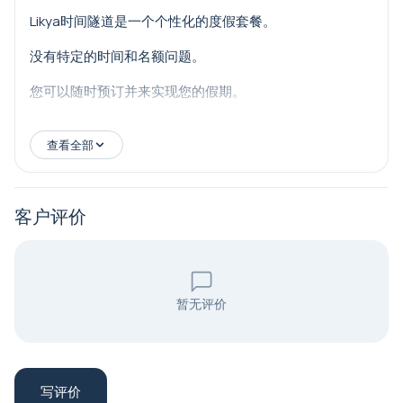
Likya时间隧道是一个个性化的度假套餐。
没有特定的时间和名额问题。
您可以随时预订并来实现您的假期。
我们的价格是双人间的单人价格。
查看全部
房间最多可容纳3人。
我们有3个酒店选项。您可以根据需求选择。它们是
客户评价
Amore精品酒店、Bova Rooms酒店和Uraz酒店。所有酒
店的价格相同。
希望单独度假的客人需支付房间差价。
暂无评价
套餐中的活动可以在您希望的日子和时间进行。
您可以用等值的活动替换套餐中的不想要的活动。
写评价