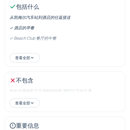
机会。您将通过Tahtalı缆车观赏壮丽的高空景色，并在
包括什么
Adrasan Suluada享受与大自然亲密接触的一天。我们的
假期套餐中包括了古代Phaselis之旅，Tahtalı缆车之旅和
从凯梅尔汽车站到酒店的往返接送
Adrasan Suluada游艇之旅。 在这个假期套餐中，您每天
✓ 酒店的早餐
都有机会参与不同的活动，并可以选择您所希望的活动日
程。通过Lycia时间隧道的专属假期套餐，您将享受充实而
✓ Beach Club 餐厅的午餐
有趣的假期。准备好行李，加入这段美妙的冒险吧！
✓ Beach Club 餐厅的晚餐
查看全部
✓ 奥林波斯塔哈特滑索之旅
✓ 餐饮的阿德拉山水岛游
不包含
✓ 古城法萨利斯之旅 + 包含博物馆通行证。
✓ 免费进入Aura – Inferno – Kristal 夜总会
所有含酒精和不含酒精的饮料 腰部以下的交通
✓ 活动之间的所有交通接送
查看全部
✓ Beach Club 餐厅的躺椅和阳伞
✓ 专业导游服务
重要信息