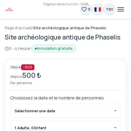
Tolgahan deveci turizm - 17315
TRY
0
Page d'accueil
Site archéologique antique de Phaselis
Site archéologique antique de Phaselis
3 - 4 Heure
Annulation gratuite
750 ₺
-%33
500 ₺
depuis
Par personne
Choisissez la date et le nombre de personnes
Sélectionner une date
1 Adulte, 0 Enfant