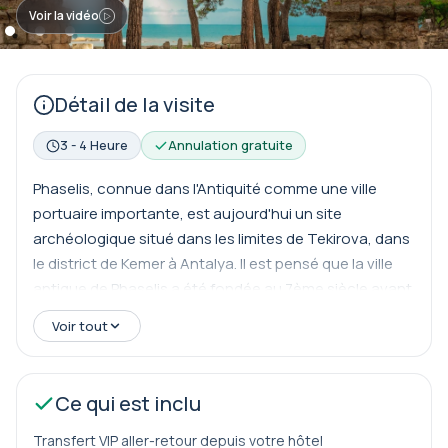
Voir la vidéo
Détail de la visite
3 - 4 Heure
Annulation gratuite
Phaselis, connue dans l'Antiquité comme une ville
portuaire importante, est aujourd'hui un site
archéologique situé dans les limites de Tekirova, dans
le district de Kemer à Antalya. Il est pensé que la ville
antique de Phaselis a été fondée au 7ème siècle avant
J.-C. par des colons de Rhodes. Selon la légende de sa
Voir tout
fondation, les colons rhodiens ont répondu aux
propositions de maïs ou de poisson séché du peuple
local par une demande de poisson.
Ce qui est inclu
Selon Strabon, le fondateur et premier dirigeant de
Transfert VIP aller-retour depuis votre hôtel