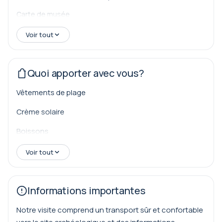
Phaselis, Théodore, a conduit un groupe de colons qui
adoraient le dieu Apollon de Phocée, un célèbre devin
Carte de musée
de Rhodes. Phaselis était située dans une belle baie,
Voir tout
ayant une position stratégique pour le commerce
maritime et la construction navale...
Quoi apporter avec vous?
Vêtements de plage
Crème solaire
Boissons
Voir tout
Informations importantes
Notre visite comprend un transport sûr et confortable