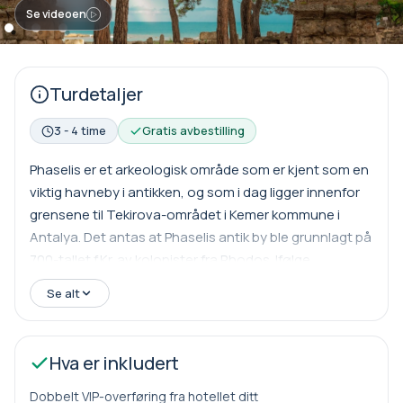
Se videoen
Turdetaljer
3 - 4 time
Gratis avbestilling
Phaselis er et arkeologisk område som er kjent som en
viktig havneby i antikken, og som i dag ligger innenfor
grensene til Tekirova-området i Kemer kommune i
Antalya. Det antas at Phaselis antik by ble grunnlagt på
700-tallet f.Kr. av kolonister fra Rhodos. Ifølge
grunnleggelsesmyten svarte kolonistene på
Se alt
lokalbefolkningens tilbud om maismat eller tørket fisk
med en forespørsel om fisk. Ifølge Strabon ledet
Theodorus, som var grunnleggeren og den første
Hva er inkludert
lederen av Phaselis, en gruppe kolonister som tilbad
den kjente orakelen fra Rhodos, Fokyali Apollo.
Dobbelt VIP-overføring fra hotellet ditt