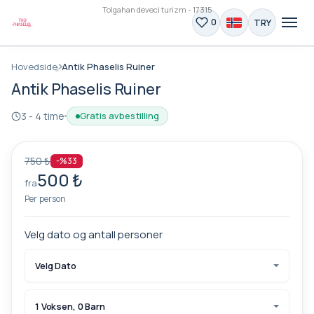
Tolgahan deveci turizm - 17315
TRY
0
Hovedside
Antik Phaselis Ruiner
Antik Phaselis Ruiner
3 - 4 time
Gratis avbestilling
750 ₺
-%33
500 ₺
fra
Per person
Velg dato og antall personer
Velg Dato
1 Voksen, 0 Barn