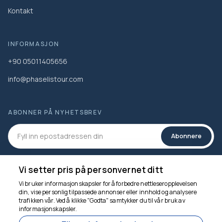
Kontakt
INFORMASJON
+90 05011405656
info@phaselistour.com
ABONNER PÅ NYHETSBREV
Abonnere
SOSIALE MEDIER
Vi setter pris på personvernet ditt
Vi bruker informasjonskapsler for å forbedre nettleseropplevelsen
din, vise personlig tilpassede annonser eller innhold og analysere
trafikken vår. Ved å klikke "Godta" samtykker du til vår bruk av
Vi er her for å hjelpe
informasjonskapsler.