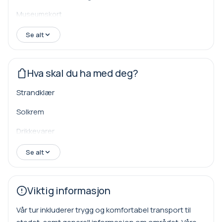
Phaselis lå i en vakker bukt med strategisk beliggenhet
Museumskort
for maritim handel og skipsbygging...
Se alt
Hva skal du ha med deg?
Strandklær
Solkrem
Drikkevarer
Se alt
Viktig informasjon
Vår tur inkluderer trygg og komfortabel transport til