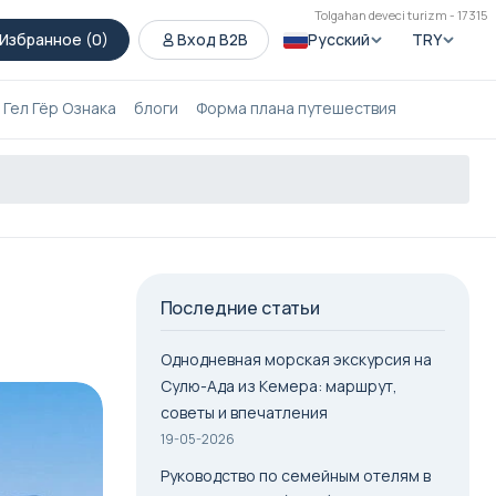
Tolgahan deveci turizm - 17315
Избранное (
0
)
Вход B2B
Русский
TRY
Гел Гёр Ознака
блоги
Форма плана путешествия
Последние статьи
Однодневная морская экскурсия на
Сулю-Ада из Кемера: маршрут,
советы и впечатления
19-05-2026
Руководство по семейным отелям в