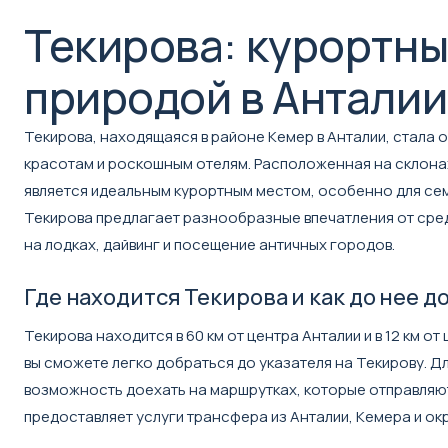
Текирова: курортны
природой в Анталии
Текирова, находящаяся в районе Кемер в Анталии, стала
красотам и роскошным отелям. Расположенная на склона
является идеальным курортным местом, особенно для сем
Текирова предлагает разнообразные впечатления от сред
на лодках, дайвинг и посещение античных городов.
Где находится Текирова и как до нее д
Текирова находится в 60 км от центра Анталии и в 12 км о
вы сможете легко добраться до указателя на Текирову. Д
возможность доехать на маршрутках, которые отправляютс
предоставляет услуги трансфера из Анталии, Кемера и ок