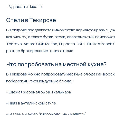
- Адрасан и Чиралы
Отели в Текирове
В Текирове предлагается множество вариантов размещен
включено», а также бутик-отели, апартаменты и пансионат
Tekirova, Amara Club Marine, Euphoria Hotel, Pirate’s Bea
раннее бронирование в этих отелях.
Что попробовать на местной кухне?
В Текирове можно попробовать местные блюда как в роск
побережья. Рекомендуемые блюда:
- Свежая жареная рыба и кальмары
- Пияз в анталийском стиле
- Гёзлеме и ayran (кисломолочный напиток)