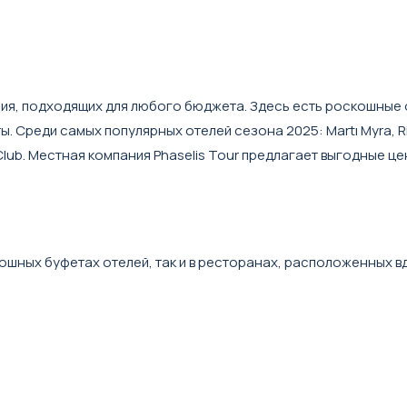
ия, подходящих для любого бюджета. Здесь есть роскошные 
ы. Среди самых популярных отелей сезона 2025: Martı Myra, R
ch Club. Местная компания Phaselis Tour предлагает выгодные ц
ошных буфетах отелей, так и в ресторанах, расположенных в