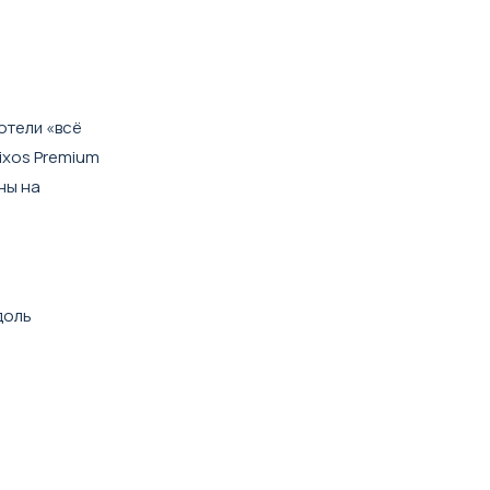
отели «всё
ixos Premium
ены на
доль