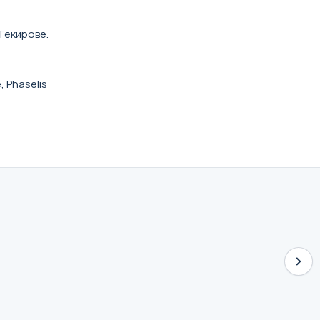
Текирове.
 Phaselis