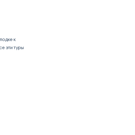
лодке к
се эти туры