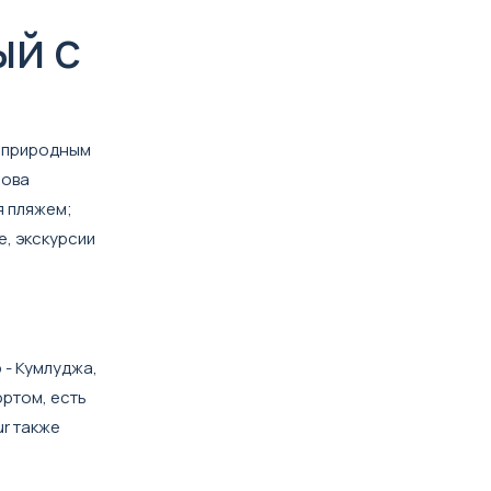
ый с
м природным
ровa
я пляжем;
, экскурсии
 - Кумлуджа,
ортом, есть
ur также