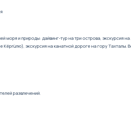
мя
 моря и природы: дайвинг-тур на три острова, экскурсия на 
е Кёprüлю), экскурсия на канатной дороге на гору Тахталы. В
ителей развлечений.