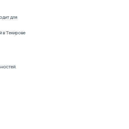
одит для
й в Текирове
ьностей.