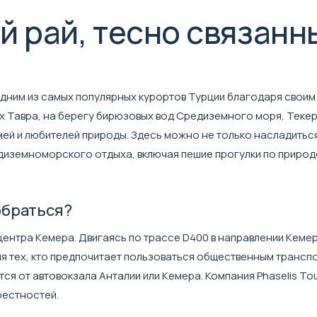
й рай, тесно связанн
 одним из самых популярных курортов Турции благодаря свои
х Тавра, на берегу бирюзовых вод Средиземного моря, Теке
ей и любителей природы. Здесь можно не только насладитьс
иземноморского отдыха, включая пешие прогулки по природе
обраться?
т центра Кемера. Двигаясь по трассе D400 в направлении Кемер
ля тех, кто предпочитает пользоваться общественным трансп
я от автовокзала Анталии или Кемера. Компания Phaselis To
рестностей.