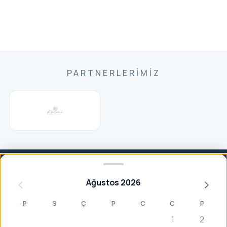
PARTNERLERIMIZ
Ağustos 2026
P
S
Ç
P
C
C
P
Aradığınızı bulamadınız mı?
1
2