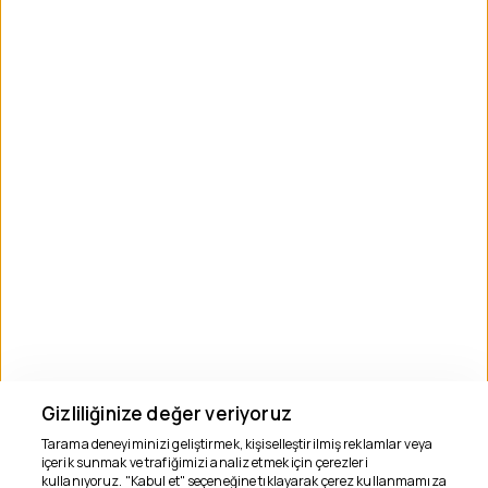
Kullanım Şartları
İletişim
BILGILER
+90 05011405656
info@phaselistour.com
BÜLTENE KAYIT OL
Abone Ol
SOSYAL MEDYA
Gizliliğinize değer veriyoruz
Tarama deneyiminizi geliştirmek, kişiselleştirilmiş reklamlar veya
içerik sunmak ve trafiğimizi analiz etmek için çerezleri
kullanıyoruz. "Kabul et" seçeneğine tıklayarak çerez kullanmamıza