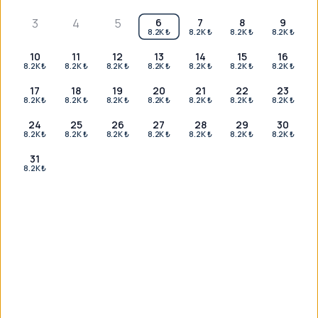
Size özel planlama için WhatsApp üzerinden bizimle
3
4
5
6
7
8
9
iletişime geçin, 7/24 yanınızdayız.
8.2K ₺
8.2K ₺
8.2K ₺
8.2K ₺
WhatsApp ile iletişime geç
10
11
12
13
14
15
16
8.2K ₺
8.2K ₺
8.2K ₺
8.2K ₺
8.2K ₺
8.2K ₺
8.2K ₺
17
18
19
20
21
22
23
8.2K ₺
8.2K ₺
8.2K ₺
8.2K ₺
8.2K ₺
8.2K ₺
8.2K ₺
24
25
26
27
28
29
30
8.2K ₺
8.2K ₺
8.2K ₺
8.2K ₺
8.2K ₺
8.2K ₺
8.2K ₺
31
8.2K ₺