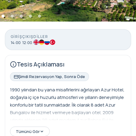
GIRIŞ
ÇIKIŞ
DILLER
14:00
12:00
Tesis Açıklaması
Şimdi Rezervasyon Yap, Sonra Öde
1990 yılından bu yana misafirlerini ağırlayan Azur Hotel,
doğayla iç içe huzurlu atmosferi ve yılların deneyimiyle
konforlu bir tatil sunmaktadır. İlk olarak 8 adet Azur
Bungalov ile hizmet vermeye başlayan otel, 2009
yılında eklenen 20 adet modern Azur Bahçe Evi ile
toplam 28 odalı özel bir konaklama konseptine
Tümünü Gör
dönüşmüştür. 2012 yılında hizmete giren havuzu,