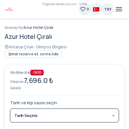
Tolgahan deveci turizm - 17315
TRY
0
Anasayfa
Azur Hotel Çıralı
Azur Hotel Çıralı
Antalya Çıralı- Olimpos Bölgesi
Şimdi rezerve et, sonra öde
10,994.2 ₺
-%30
7,696.0 ₺
itibaren
Gecelik
Tarih ve kişi sayısı seçin
Tarih Seçiniz