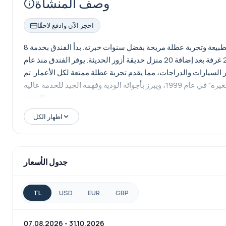
وصف المنشأة
احجز الآن وادفع لاحقًا
يقدم فندق أزور، الذي يستضيف ضيوفه منذ عام 1990، جوًا مريحًا وسط الطبيعة وتجربة عطلة مريحة بفضل سنوات خبرته. بدأ الفندق بخدمة 8
بونجالو أزور، وفي عام 2009، تحول إلى مفهوم إقامة خاص يتكون من 28 غرفة بعد إضافة 20 منزل حديقة أزور الحديثة. يوفر الفندق منذ عام
جار السيارات والدراجات، مما يقدم تجربة عطلة ممتعة لكل الأعمار. تم
تصنيف فندق أزور على أنه من بين "الأفضل" من قبل "كتاب الفنادق الصغيرة" في عام 1999، ويبرز بأجوائه الودية وفهمه الجيد للخدمة عالية
الجودة.
اظهار الكل
جدول الأسعار
TL
USD
EUR
GBP
07.08.2026 - 31.10.2026