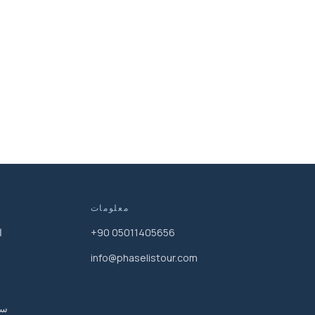
معلومات
+90 05011405656
ا
info@phaselistour.com
سي