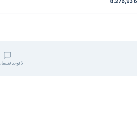
8.276,93 
لا توجد تقييما