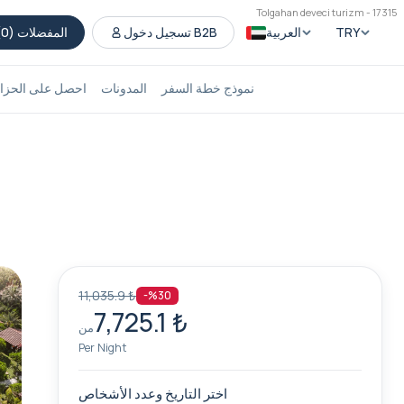
Tolgahan deveci turizm - 17315
TRY
العربية
تسجيل دخول B2B
المفضلات (
0
)
نموذج خطة السفر
المدونات
احصل على الحزام
11,035.9 ₺
-%30
7,725.1 ₺
من
Per Night
اختر التاريخ وعدد الأشخاص