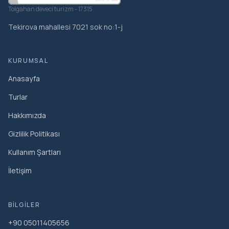
Tolgahan deveci turizm - 17315
Tekirova mahallesi 7021 sok no:1-j
KURUMSAL
Anasayfa
Turlar
Hakkımızda
Gizlilik Politikası
Kullanım Şartları
İletişim
BILGILER
+90 05011405656