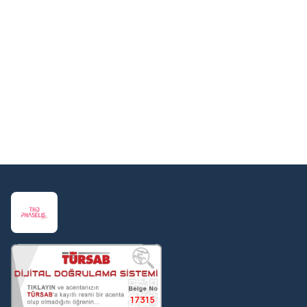
Olympos Pool Bar zengin içki konseptiyle birlikte, tatlılar
ve soğuk sandviçler sunmaktadır. 11:00 ile 16:00 saatleri
arasında yiyecek çeşitleri, cupcake'ler, tatlılar ve
meyveler, ayrıca 21:00 ile 23:00 arasında günün sürpriz
kokteylleri ile hizmet vermektedir.
Pianissimo Lobby Bar’da, her akşam canlı piyano,
keman performansı yapılmaktadır.
Restoranda mama sandalyesi, bebek maması,
kavanoz mama, mikrodalga fırın, biberon ısıtıcısı ve
blender bulunmaktadır.
17315