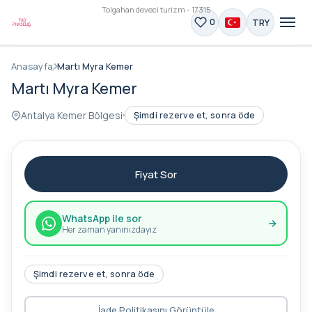
Tolgahan deveci turizm - 17315
TRY
0
Anasayfa
Martı Myra Kemer
Martı Myra Kemer
Antalya Kemer Bölgesi
Şimdi rezerve et, sonra öde
Fiyat Sor
WhatsApp ile sor
Her zaman yanınızdayız
Şimdi rezerve et, sonra öde
İade Politikasını Görüntüle