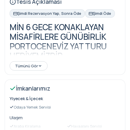
Tesis Açıklaması
Şimdi Rezervasyon Yap, Sonra Öde
Şimdi Öde
MİN 6 GECE KONAKLAYAN
MİSAFİRLERE GÜNÜBİRLİK
PORTOCENEVİZ YAT TURU
HEDİYEMİZDİR
Tümünü Gör
Ultra Her Şey Dahil Konsept Özellikleri
İmkanlarımız
Kahvaltı (07:00 ile 10:00 saatleri arasında)
Yiyecek & İçecek
Odaya Yemek Servisi
Geç Kahvaltı (10:00 ile 11:00 saatleri arasında)
Ulaşım
Araba Kiralama
Havaalanı Servisi
Öğle Yemeği (12:30 ile 14:30 saatleri arasında)