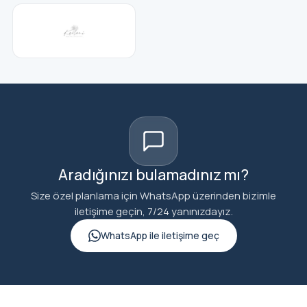
ücretsiz ve rezervasyonludur.)
Baharat Bazaar (19:00 ile 21:30 saatleri arasında)(En
az 5 gece ve üzeri konaklamalarda 1 defa (1 mutfak)
ücretsiz ve rezervasyonludur.)
Martı Patisserie (Yiyecek: 11:00 ile 18:00 ve İçecek:
10:00 ile 23:00 saatleri arasında)
Aradığınızı bulamadınız mı?
The Lounge (10:00 ile 23:00 saatleri arasında)(Ücretli)
Size özel planlama için WhatsApp üzerinden bizimle
iletişime geçin, 7/24 yanınızdayız.
Olympos Pool Bar (10:00 ile 00:00 saatleri arasında)
WhatsApp ile iletişime geç
Pianissimo Lobby Bar ( 09:00 ile 00:00 saatleri
arasında)