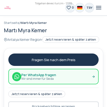
Tolgahan deveci turizm - 17315
TRY
0
Startseite
Martı Myra Kemer
Martı Myra Kemer
Antalya Kemer Region
Jetzt reservieren & später zahlen
Fragen Sie nach dem Preis
Per WhatsApp fragen
Wir sind immer für Sie da
Jetzt reservieren & später zahlen
Rückgaberichtlinie anzeigen