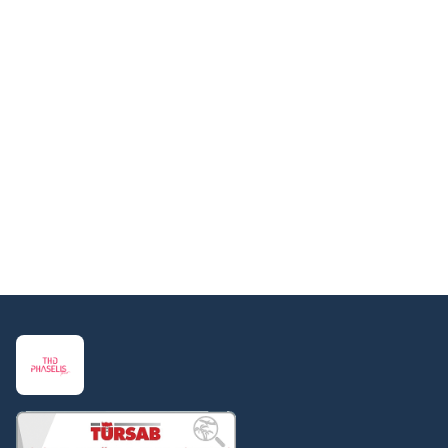
Die Olympos Pool Bar bietet eine reiche
Getränkekonzeption sowie Süßigkeiten und kalte
Sandwiches an. Es werden von 11:00 bis 16:00 Uhr
verschiedene Speisen, Cupcakes, Süßigkeiten und
Früchte sowie von 21:00 bis 23:00 Uhr die
Überraschungscocktails des Tages angeboten.
In der Pianissimo Lobby Bar finden jeden Abend Live-
Piano- und Violinvorführungen statt.
Im Restaurant stehen Hochstühle, Babynahrung,
Gläschen, Mikrowelle, Flaschenwärmer und Mixer zur
Verfügung.