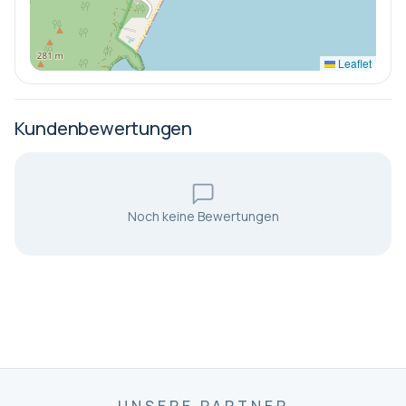
Food Court (von 11:00 bis 17:00 Uhr)
Club Phaselis A'la Carte Restaurant (von 19:00 bis
Leaflet
21:30 Uhr) (gegen Gebühr, Reservierung erforderlich.
Ist ein spezieller Bereich für Pavillon- und VIP-Gäste.)
Kundenbewertungen
Club Phaselis (Speiseservice: von 12:00 bis 16:00 Uhr
und Getränkeservice: von 10:00 bis 18:00 Uhr) (gegen
Gebühr und reservierungspflichtig.)
Noch keine Bewertungen
Steak House (von 19:00 bis 21:30 Uhr) (gegen Gebühr
und reservierungspflichtig.)
Anatolia (von 19:00 bis 21:30 Uhr) (bei mindestens 5
Nächten Aufenthalt 1 Mal (1 Küche) kostenlos und
reservierungspflichtig.)