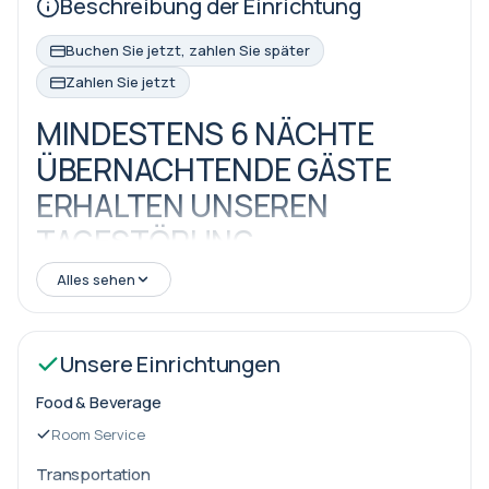
Beschreibung der Einrichtung
Buchen Sie jetzt, zahlen Sie später
Zahlen Sie jetzt
MINDESTENS 6 NÄCHTE
ÜBERNACHTENDE GÄSTE
ERHALTEN UNSEREN
TAGESTÖRUNG
PORTOCENEVIZE
Alles sehen
YACHTFAHRT GRATIS
Unsere Einrichtungen
Ultra All-Inclusive Konzept Merkmale
Food & Beverage
Room Service
Frühstück (von 07:00 bis 10:00 Uhr)
Transportation