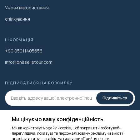
Умови використання
спілкування
ІНФОРМАЦІЯ
+90 05011405656
info@phaselistour.com
ПІДПИСАТИСЯ НА РОЗСИЛКУ
Підпишіться
СОЦ.МЕДІА
Ми цінуємо вашу конфіденційність
Ми використовуємо файли cookie, щоб покращити роботу веб-
переглядача, показувати персоналізовану рекламу чи вміст і
Ми тут, щоб
аналізувати наш трафік. Натиснувши «Прийняти», ви