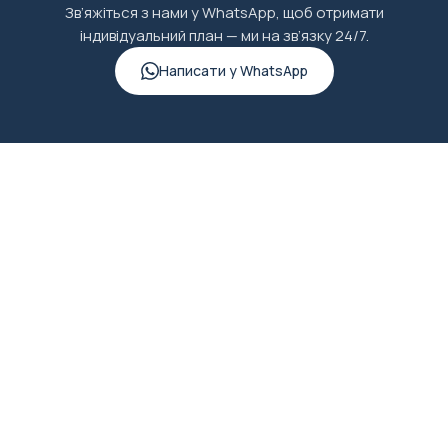
Зв’яжіться з нами у WhatsApp, щоб отримати
погодних умов.
індивідуальний план — ми на зв’язку 24/7.
Написати у WhatsApp
Не пропустіть цей унікальний досвід,
почніть свій
день з SUP, відчуйте енергію природи!