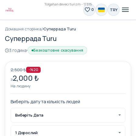
Tolgahan deveci turizm - 17315
TRY
0
Домашня сторінка
Суперрада Turu
Суперрада Turu
3 година
Безкоштовне скасування
2,500 ₺
-%20
2,000 ₺
з
На людину
Виберіть дату та кількість людей
Виберіть Дата
1 Дорослий