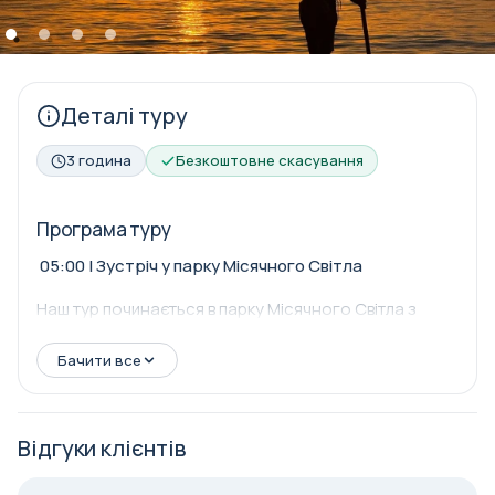
Деталі туру
3 година
Безкоштовне скасування
Програма туру
05:00 | Зустріч у парку Місячного Світла
Наш тур починається в парку Місячного Світла з
ароматом моря та теплим кави.
Бачити все
05:15 | Навчання по SUP Board
Відгуки клієнтів
Ми надаємо коротке навчання з використання SUP
board від досвідчених інструкторів, щоб ви могли