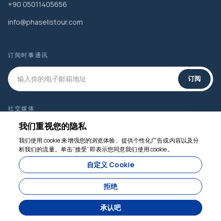
+90 05011405656
info@phaselistour.com
订阅时事通讯
订阅
社交媒体
我们重视您的隐私
我们使用 cookie 来增强您的浏览体验、提供个性化广告或内容以及分
我们随时为您服务
析我们的流量。单击“接受”即表示您同意我们使用 cookie。
自定义 Cookie
从
2,000 ₺
拒绝
每人
现在预订
承认吧
由开发