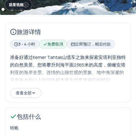
观看视频
旅游详情
3 - 4 小时
免费取消
立即预订，稍后付款
准备好通过Kemer Tahtalı山缆车之旅来探索安塔利亚独特
的自然美景。您将攀升到海平面2365米的高度，俯瞰安塔
利亚的海岸全景。连绵的山脉壮观的景象、地中海深邃的
蓝色海水和山上的绿色树木将为您带来难忘的时刻。
查看全部
包括什么
转账