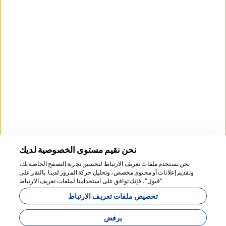
معلومات
+90 05011405656
info@phaselistour.com
اشترك في النشرة الإخبارية
اشتراك
وسائل التواصل الاجتماعي
نحن نقيم مستوى الخصوصية لديك
نحن نستخدم ملفات تعريف الارتباط لتحسين تجربة التصفح الخاصة بك،
وتقديم إعلانات أو محتوى مخصص، وتحليل حركة المرور لدينا. بالنقر على
نحن هنا للمساعدة
"قبول"، فإنك توافق على استخدامنا لملفات تعريف الارتباط.
تخصيص ملفات تعريف الارتباط
من
10,530 ₺
يرفض
Per Night