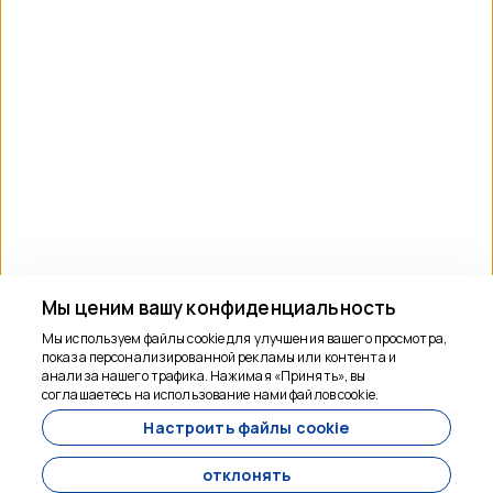
ИНФОРМАЦИЯ
+90 05011405656
info@phaselistour.com
ПОДПИСАТЬСЯ НА РАССЫЛКУ
Подписаться
СОЦИАЛЬНЫЕ МЕДИА
Мы ценим вашу конфиденциальность
Мы используем файлы cookie для улучшения вашего просмотра,
показа персонализированной рекламы или контента и
Мы здесь, чтобы
анализа нашего трафика. Нажимая «Принять», вы
помочь
соглашаетесь на использование нами файлов cookie.
Настроить файлы cookie
от
10,530 ₺
отклонять
За ночь