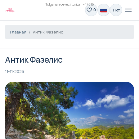
Tolgahan deveci turizm - 17315
TRY
0
Главная
Антик Фазелис
Антик Фазелис
11-11-2025