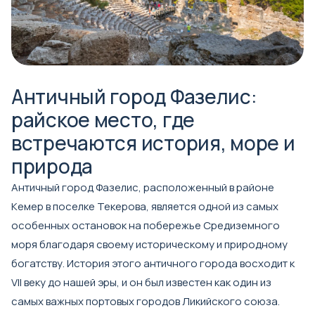
Античный город Фазелис:
райское место, где
встречаются история, море и
природа
Античный город Фазелис, расположенный в районе
Кемер в поселке Текерова, является одной из самых
особенных остановок на побережье Средиземного
моря благодаря своему историческому и природному
богатству. История этого античного города восходит к
VII веку до нашей эры, и он был известен как один из
самых важных портовых городов Ликийского союза.