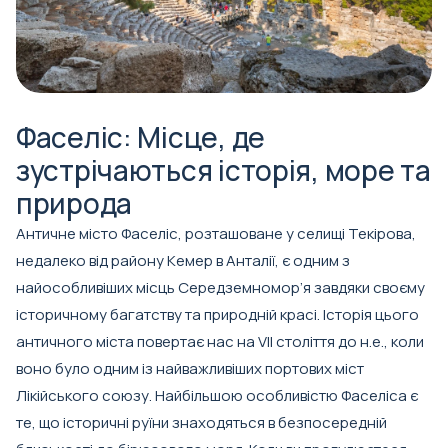
Фаселіc: Місце, де
зустрічаються історія, море та
природа
Античне місто Фаселіс, розташоване у селищі Текірова,
недалеко від району Кемер в Анталії, є одним з
найособливіших місць Середземномор’я завдяки своєму
історичному багатству та природній красі. Історія цього
античного міста повертає нас на VII століття до н.е., коли
воно було одним із найважливіших портових міст
Лікійського союзу. Найбільшою особливістю Фаселіса є
те, що історичні руїни знаходяться в безпосередній