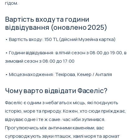
гідом.
Вартість входу та години
відвідування (оновлено 2025)
• Вартість входу: 150 TL (дійсний Музейна картка)
• Години відвідування: в літній сезон з 08:00 до 19:00, в
зимовий сезон з 08:00 до 17:00
• Місцезнаходження: Текірова, Кемер / Анталія
Чому варто відвідати Фаселіс?
Фаселіс є одним з небагатьох місць, які поєднують
історію, море та природу. Кожен, хто сюди приїжджає,
відчуває одне і те ж саме: час ніби зупинився.
Прогулюючись між античними каменями, вас
супроводжують звуки пташок, хвилі моря та аромат