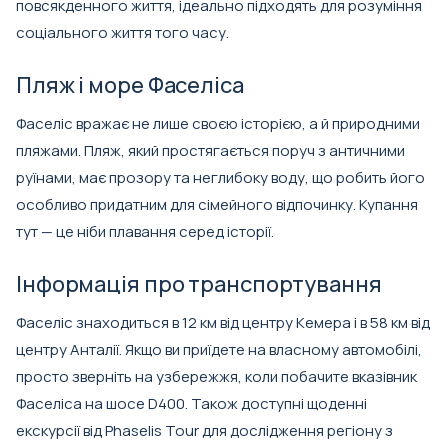
повсякденного життя, ідеально підходять для розуміння
соціального життя того часу.
Пляж і море Фаселіса
Фаселіс вражає не лише своєю історією, а й природними
пляжами. Пляж, який простягається поруч з античними
руїнами, має прозору та неглибоку воду, що робить його
особливо придатним для сімейного відпочинку. Купання
тут — це ніби плавання серед історії.
Інформація про транспортування
Фаселіс знаходиться в 12 км від центру Кемера і в 58 км від
центру Анталії. Якщо ви приїдете на власному автомобілі,
просто зверніть на узбережжя, коли побачите вказівник
Фаселіса на шосе D400. Також доступні щоденні
екскурсії від Phaselis Tour для дослідження регіону з