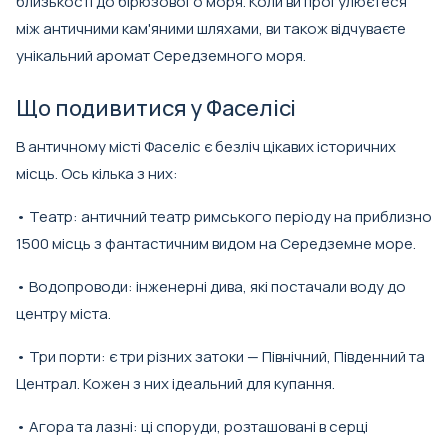
близькості до бірюзового моря. Коли ви прогулюєтеся
між античними кам'яними шляхами, ви також відчуваєте
унікальний аромат Середземного моря.
Що подивитися у Фаселісі
В античному місті Фаселіс є безліч цікавих історичних
місць. Ось кілька з них:
• Театр: античний театр римського періоду на приблизно
1500 місць з фантастичним видом на Середземне море.
• Водопроводи: інженерні дива, які постачали воду до
центру міста.
• Три порти: є три різних затоки — Північний, Південний та
Централ. Кожен з них ідеальний для купання.
• Агора та лазні: ці споруди, розташовані в серці