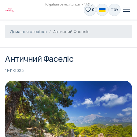
Tolgahan deveci turizm - 17315
TRY
0
Домашня сторінка
Античний Фаселіс
Античний Фаселіс
11-11-2025