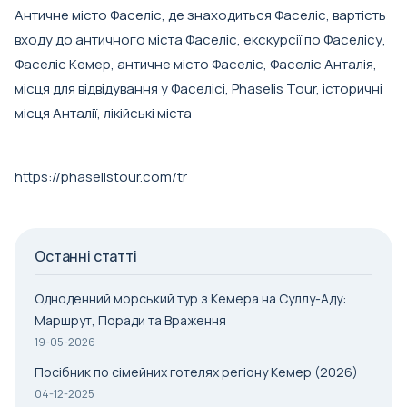
Античне місто Фаселіс, де знаходиться Фаселіс, вартість
входу до античного міста Фаселіс, екскурсії по Фаселісу,
Фаселіс Кемер, античне місто Фаселіс, Фаселіс Анталія,
місця для відвідування у Фаселісі, Phaselis Tour, історичні
місця Анталії, лікійські міста
https://phaselistour.com/tr
Останні статті
Одноденний морський тур з Кемера на Суллу-Аду:
Маршрут, Поради та Враження
19-05-2026
Посібник по сімейних готелях регіону Кемер (2026)
04-12-2025