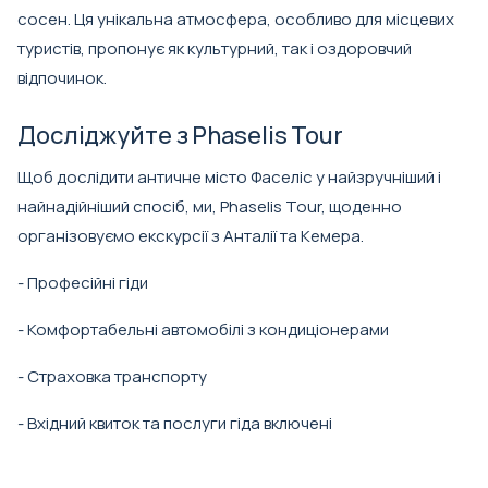
сосен. Ця унікальна атмосфера, особливо для місцевих
туристів, пропонує як культурний, так і оздоровчий
відпочинок.
Досліджуйте з Phaselis Tour
Щоб дослідити античне місто Фаселіс у найзручніший і
найнадійніший спосіб, ми, Phaselis Tour, щоденно
організовуємо екскурсії з Анталії та Кемера.
- Професійні гіди
- Комфортабельні автомобілі з кондиціонерами
- Страховка транспорту
- Вхідний квиток та послуги гіда включені